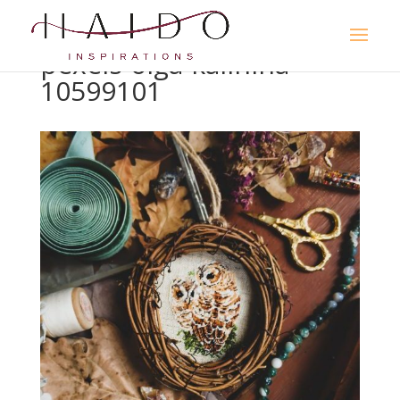
pexels-olga-kalinina-
10599101