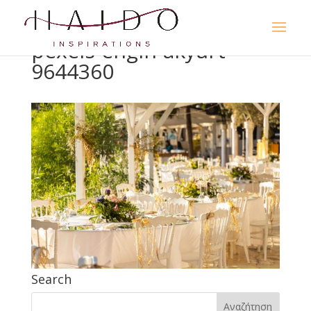
pexels-engin-akyurt-
9644360
Search