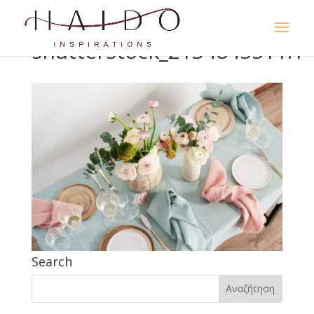
shutterstock_2134845511.1
Search