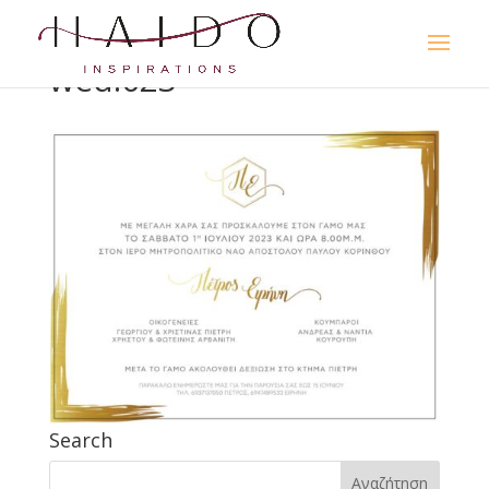
wed.023
Search